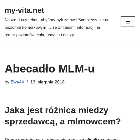
my-vita.net
Skocz
Nasza dusza chce, abyśmy byli zdrowi! Samoleczenie na
do
poziomie komórkowym ... ze zmianami informacji na
treści
temat poziomów ciała, umysłu i duszy.
Abecadło MLM-u
by
Ewa44
13. sierpnia 2018
Jaka jest różnica miedzy
sprzedawcą, a mlmowcem?
Praca sprzedawcy kończy się wraz ze sfinalizowaniem