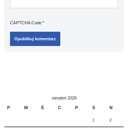
CAPTCHA Code
*
sierpień 2026
P
W
Ś
C
P
S
N
1
2